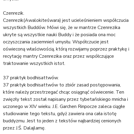
Czenrezik.
Czenrezik(Awalokiteśwara) jest ucieleśnieniem współczucia
wszystkich Buddów. Mówi się, że w mantrze Czenrezika
ukryte są wszystkie nauki Buddy i że posiada ona moc
oczyszczania zaciemnień umysłu. Współczucie jest
oświeconą właściwością, którą rozwijamy poprzez praktykę i
recytację mantry Czenrezika oraz przez współczujące
traktowanie wszystkich istot.
37 praktyk bodhisattwów.
37 praktyk bodhisattwów to zbiór zasad postępowania,
które należy przestrzegać chcąc osiągnąć oświecenie. Ten
zwięzły tekst został napisany przez tybetańskiego mnicha i
uczonego w XIV wieku. J.E. Garchen Rinpocze zaleca ciągłe
studiowanie tego tekstu, gdyż zawiera ona cała istotę
buddyzmu. Jest to jeden z tekstów najbardziej cenionych
przez J.Ś. Dalajlamę.