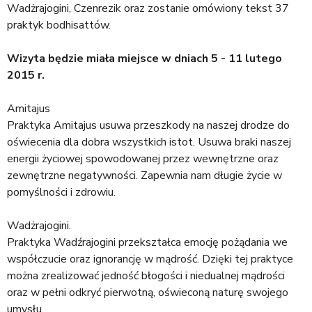
a
Wadżrajogini, Czenrezik oraz zostanie omówiony tekst 37
j
praktyk bodhisattów.
Wizyta będzie miała miejsce w dniach 5 - 11 lutego
2015 r.
Amitajus
Praktyka Amitajus usuwa przeszkody na naszej drodze do
oświecenia dla dobra wszystkich istot. Usuwa braki naszej
energii życiowej spowodowanej przez wewnętrzne oraz
zewnętrzne negatywności. Zapewnia nam długie życie w
pomyślności i zdrowiu.
Wadżrajogini.
Praktyka Wadźrajogini przekształca emocję pożądania we
współczucie oraz ignorancję w mądrość. Dzięki tej praktyce
można zrealizować jedność błogości i niedualnej mądrości
oraz w pełni odkryć pierwotną, oświeconą naturę swojego
umysłu.