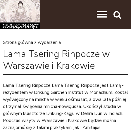
Przejdź do nawigacji
Przejdź do treści
Search
Strona główna
wydarzenia
J
Lama Tsering Rinpocze w
e
Warszawie i Krakowie
s
t
e
Lama Tsering Rinpocze Lama Tsering Rinpocze jest Lamą -
rezydentem w Drikung Garchen Institut w Monachium. Został
ś
wyświęcony na mnicha w wieku ośmiu lat, a dwa lata później
t
otrzymał święcenia mnicha-nowicjusza. Ukończył studia w
u
głównym klasztorze Drikung-Kagju w Dehra Dun w Indiach.
Podczas wizyty w Warszawie i Krakowie będzie można
t
zaznajomić się z takimi praktykami jak : Amitajus,