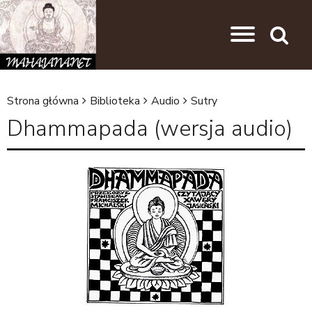
Przejdź do nawigacji
Przejdź do treści
Search
Strona główna
Biblioteka
Audio
Sutry
J
Dhammapada (wersja audio)
e
s
t
e
ś
t
u
t