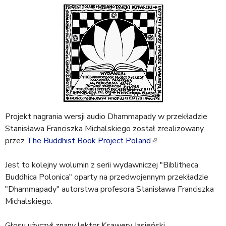
a
j
Projekt nagrania wersji audio Dhammapady w przekładzie
Stanisława Franciszka Michalskiego został zrealizowany
przez
The Buddhist Book Project Poland
(
l
Jest to kolejny wolumin z serii wydawniczej "Biblitheca
i
Buddhica Polonica" oparty na przedwojennym przekładzie
n
"Dhammapady" autorstwa profesora Stanisława Franciszka
k
Michalskiego.
i
s
Głosu użyczył znany lektor Ksawery Jasieński.
e