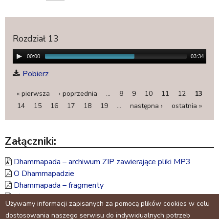
t
e
r
Rozdział 13
n
a
00:00
03:34
l
Pobierz
)
« pierwsza
‹ poprzednia
…
8
9
10
11
12
13
S
14
15
16
17
18
19
…
następna ›
ostatnia »
t
r
Załączniki:
o
n
Dhammapada – archiwum ZIP zawierające pliki MP3
y
O Dhammapadzie
Dhammapada – fragmenty
Słowniczek do audio Dhammapady
Używamy informacji zapisanych za pomocą plików cookies w celu
dostosowania naszego serwisu do indywidualnych potrzeb