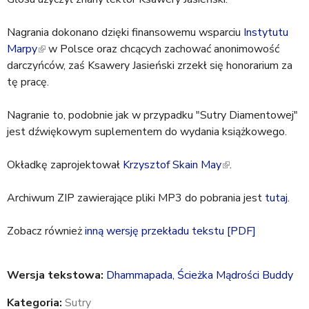
x
Nagrania dokonano dzięki finansowemu wsparciu
t
Instytutu
Marpy
(
w Polsce oraz chcących zachować anonimowość
e
darczyńców, zaś Ksawery Jasieński zrzekł się honorarium za
l
r
tę pracę.
i
n
n
a
Nagranie to, podobnie jak w przypadku "Sutry Diamentowej"
k
l
jest dźwiękowym suplementem do wydania książkowego.
i
)
s
Okładkę zaprojektował
e
Krzysztof Skain May
(
.
x
l
Archiwum ZIP zawierające pliki MP3 do pobrania jest
t
i
tutaj
.
e
n
Zobacz również
r
inną wersję przekładu tekstu
k
[PDF]
n
i
a
s
Wersja tekstowa:
Dhammapada, Ścieżka Mądrości Buddy
l
e
)
x
Kategoria:
Sutry