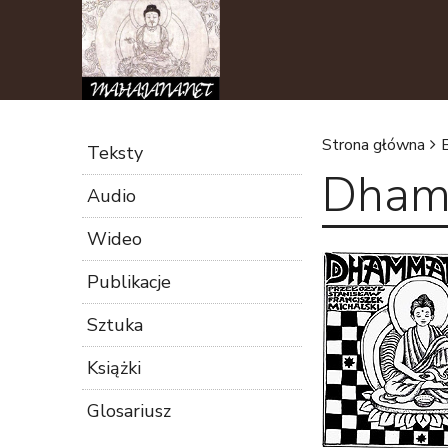
Strona główna
Teksty
Dhamm
J
Audio
e
Wideo
s
Publikacje
t
Sztuka
Książki
e
Glosariusz
ś