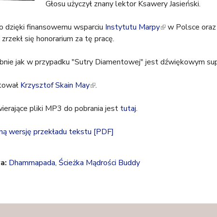
Głosu użyczył znany lektor Ksawery Jasieński.
s
e
o dzięki finansowemu wsparciu
x
Instytutu Marpy
(
w Polsce oraz
zrzekł się honorarium za tę pracę.
t
l
e
i
obnie jak w przypadku "Sutry Diamentowej" jest dźwiękowym s
r
n
n
k
ktował
Krzysztof Skain May
(
.
a
i
l
l
s
erające pliki MP3 do pobrania jest
i
)
tutaj
.
e
n
x
nną wersję przekładu tekstu
k
[PDF]
t
i
e
s
r
a:
Dhammapada, Ścieżka Mądrości Buddy
e
n
x
a
t
l
e
)
r