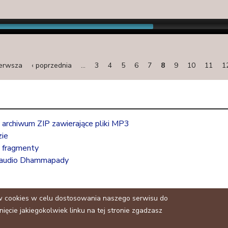
n
a
l
)
ierwsza
‹ poprzednia
…
3
4
5
6
7
8
9
10
11
1
rchiwum ZIP zawierające pliki MP3
ie
 fragmenty
 audio Dhammapady
w cookies w celu dostosowania naszego serwisu do
ięcie jakiegokolwiek linku na tej stronie zgadzasz