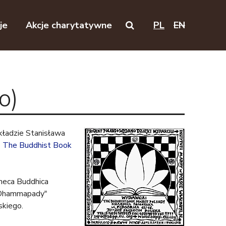
je
Akcje charytatywne
PL
EN
Search on this website
o)
kładzie Stanisława
z
The Buddhist Book
theca Buddhica
 "Dhammapady"
skiego.