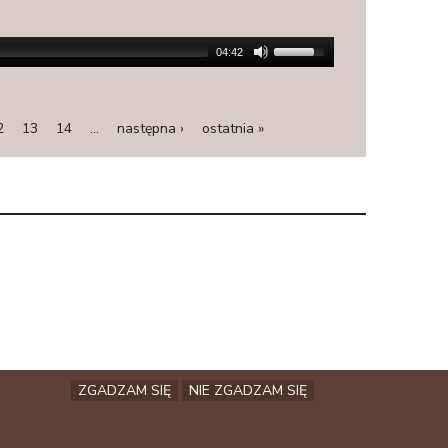
04:42
2
13
14
…
następna ›
ostatnia »
ZGADZAM SIĘ
NIE ZGADZAM SIĘ
Facebook
Archiwum
Kontakt