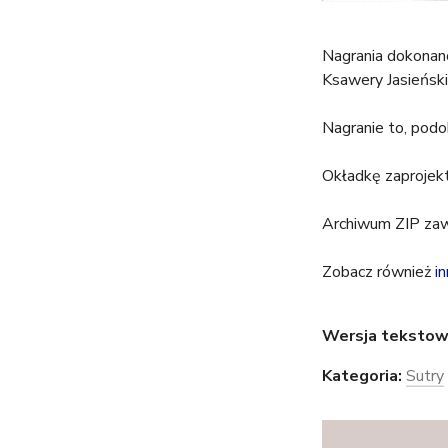
t
Nagrania dokonan
u
Ksawery Jasieński 
t
Nagranie to, pod
a
Okładkę zaproje
j
Archiwum ZIP zawi
Zobacz również
i
Wersja tekstow
Kategoria:
Sutry