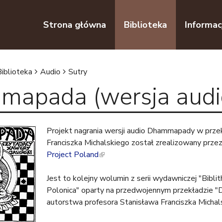
Przejdź do nawigacji
Przejdź do treści
Strona główna
Biblioteka
Informac
Biblioteka
Audio
Sutry
apada (wersja audi
Projekt nagrania wersji audio Dhammapady w prze
Franciszka Michalskiego został zrealizowany prze
Project Poland
(
l
Jest to kolejny wolumin z serii wydawniczej "Bibli
i
Polonica" oparty na przedwojennym przekładzie
n
autorstwa profesora Stanisława Franciszka Michal
k
i