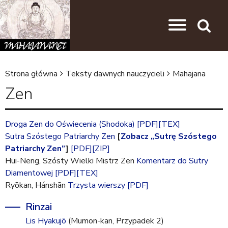
Przejdź do nawigacji
Przejdź do treści
Search
Strona główna
Teksty dawnych nauczycieli
Mahajana
J
Zen
e
s
Droga Zen do Oświecenia (Shodoka)
[PDF]
[TEX]
t
Sutra Szóstego Patriarchy Zen
[
Zobacz „Sutrę Szóstego
e
Patriarchy Zen”
]
[PDF]
[ZIP]
Hui-Neng, Szósty Wielki Mistrz Zen
Komentarz do Sutry
ś
Diamentowej
[PDF]
[TEX]
t
Ryōkan, Hánshān
Trzysta wierszy
[PDF]
u
Rinzai
t
Lis Hyakujō
(Mumon-kan, Przypadek 2)