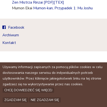
a
Zen Mistrza Rinzai
[PDF]
[TEX]
j
Mumon Ekai
Mumon-kan, Przypadek 1: Mu Joshu
Facebook
Archiwum
Kontakt
Używamy informacji zapisanych za pomocą plików cookies w celu
dostosowania naszego serwisu do indywidualnych potrzeb
użytkowników. Przez kliknięcie jakiegokolwiek linku na tej stronie
zgadzasz się na wykorzystywanie przez nas cookies.
CHCĘ DOWIEDZIEĆ SIĘ WIĘCEJ
ZGADZAM SIĘ
NIE ZGADZAM SIĘ