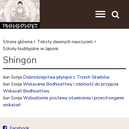
Przejdź do nawigacji
Przejdź do treści
Search
Strona główna
Teksty dawnych nauczycieli
J
Szkoły buddyjskie w Japonii
e
Shingon
s
t
Jiun Sonja
Dobrodziejstwa płynące z Trzech Skarbów
e
Jiun Sonja
Wskazania Bodhisattwy i zdolność do przyjęcia
Wskazań Bodhisattwy
ś
Jiun Sonja
Wzbudzenie postawy oświecenia i przestrzeganie
t
wskazań
u
t
Facebook