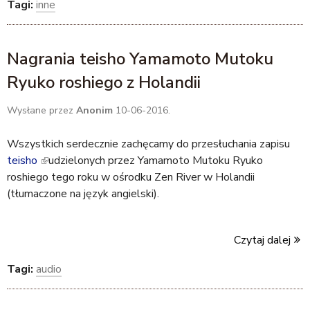
Tagi:
inne
s
e
x
Nagrania teisho Yamamoto Mutoku
t
Ryuko roshiego z Holandii
e
r
Wysłane przez
Anonim
10-06-2016.
n
a
Wszystkich serdecznie zachęcamy do przesłuchania zapisu
l
teisho
(
udzielonych przez Yamamoto Mutoku Ryuko
)
roshiego tego roku w ośrodku Zen River w Holandii
l
(tłumaczone na język angielski).
i
n
k
Czytaj dalej
i
s
Tagi:
audio
e
x