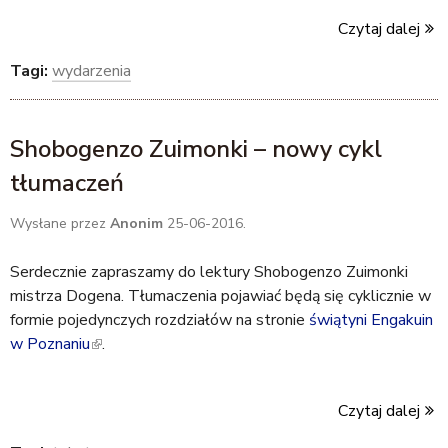
Czytaj dalej
Tagi:
wydarzenia
Shobogenzo Zuimonki – nowy cykl
tłumaczeń
Wysłane przez
Anonim
25-06-2016.
Serdecznie zapraszamy do lektury Shobogenzo Zuimonki
mistrza Dogena. Tłumaczenia pojawiać będą się cyklicznie w
formie pojedynczych rozdziałów na stronie
świątyni Engakuin
w Poznaniu
(
.
l
i
Czytaj dalej
n
k