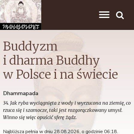
Przejdź do nawigacji
Przejdź do treści
Search
Buddyzm
i dharma Buddhy
w Polsce i na świecie
Dhammapada
34. Jak ryba wyciągnięta z wody i wyrzucona na ziemię, co
rzuca się i szamocze, taki jest rozgorączkowany umysł.
Winno się więc opuścić sferę żądz.
Najbliższa pełnia w dniu 28.08.2026, o godzinie 06:18.