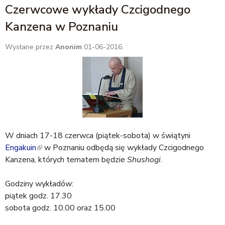
t
Czerwcowe wykłady Czcigodnego
e
Kanzena w Poznaniu
r
n
Wysłane przez
Anonim
01-06-2016.
a
l
)
W dniach 17-18 czerwca (piątek-sobota) w świątyni
Engakuin
(
w Poznaniu odbędą się wykłady Czcigodnego
Kanzena, których tematem będzie
l
Shushogi
.
i
Godziny wykładów:
n
piątek godz. 17.30
k
sobota godz. 10.00 oraz 15.00
i
s