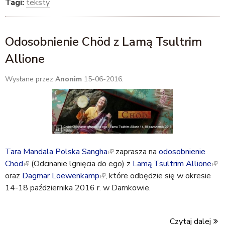
Tagi:
teksty
i
s
e
Odosobnienie Chöd z Lamą Tsultrim
x
Allione
t
e
Wysłane przez
Anonim
15-06-2016.
r
n
a
l
)
Tara Mandala Polska Sangha
(
zaprasza na
odosobnienie
Chöd
(
(Odcinanie lgnięcia do ego) z
l
Lamą Tsultrim Allione
(
oraz
Dagmar Loewenkamp
l
(
, które odbędzie się w okresie
i
l
14-18 października 2016 r. w Darnkowie.
i
l
n
i
n
i
k
n
k
n
i
k
Czytaj dalej
i
k
s
i