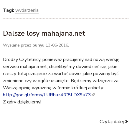
s
i
e
s
Tagi:
wydarzenia
e
s
x
e
x
e
t
x
t
x
e
t
Dalsze losy mahajana.net
e
t
r
e
r
e
n
r
Wysłane przez
bunyu
13-06-2016.
n
r
a
n
a
n
l
a
Drodzy Czytelnicy, ponieważ pracujemy nad nową wersję
l
a
)
l
serwisu mahajana.net, chcielibyśmy dowiedzieć się, jakie
)
l
)
rzeczy tutaj uznajecie za wartościowe, jakie powinny być
)
zmienione czy w ogóle usunięte. Będziemy wdzięczni za
Waszą opinię wyrażoną w formie krótkiej ankiety:
http://goo.gl/forms/LURbuz4fC8LDX9u73
(
Z góry dziękujemy!
l
i
n
Czytaj dalej
k
i