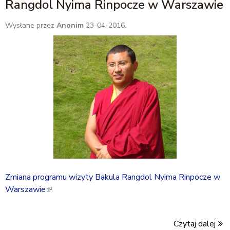
Rangdol Nyima Rinpocze w Warszawie
Wysłane przez
Anonim
23-04-2016.
Zmiana programu wizyty Bakula Rangdol Nyima Rinpocze w
Warszawie
(
l
i
Czytaj dalej
n