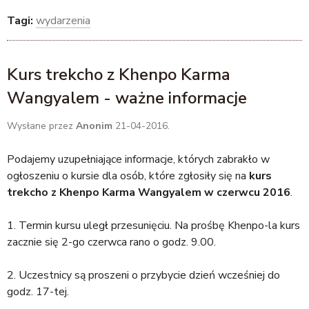
k
Tagi:
wydarzenia
i
s
e
Kurs trekcho z Khenpo Karma
x
Wangyalem - ważne informacje
t
e
Wysłane przez
Anonim
21-04-2016.
r
n
Podajemy uzupełniające informacje, których zabrakło w
a
ogłoszeniu o kursie dla osób, które zgłosiły się na
kurs
l
trekcho z Khenpo Karma Wangyalem w czerwcu 2016
.
)
1. Termin kursu uległ przesunięciu. Na prośbę Khenpo-la kurs
zacznie się 2-go czerwca rano o godz. 9.00.
2. Uczestnicy są proszeni o przybycie dzień wcześniej do
godz. 17-tej.