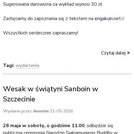
Sugerowana darowizna za wykład wynosi 30 zł.
e
x
Zachęcamy do zapoznania się z tekstem na
t
engakuin.net
(
e
l
Wszystkich serdecznie zapraszamy!
r
i
n
n
a
k
Czytaj dalej
l
i
)
s
Tagi:
wydarzenia
e
x
t
Wesak w świątyni Sanboin w
e
Szczecinie
r
n
Wysłane przez
Anonim
21-05-2016.
a
l
28 maja w sobotę, o godzinie 11.00
, odbędzie się
)
publiczna ceremonia Narodzin Siakiamuniego Buddhy w