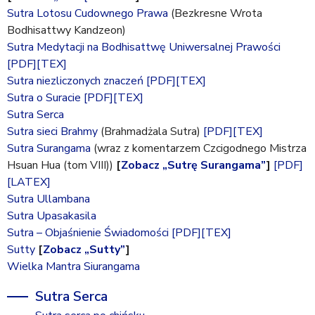
Sutra Lotosu Cudownego Prawa
(Bezkresne Wrota
Bodhisattwy Kandzeon)
Sutra Medytacji na Bodhisattwę Uniwersalnej Prawości
[PDF]
[TEX]
Sutra niezliczonych znaczeń
[PDF]
[TEX]
Sutra o Suracie
[PDF]
[TEX]
Sutra Serca
Sutra sieci Brahmy
(Brahmadżala Sutra)
[PDF]
[TEX]
Sutra Surangama
(wraz z komentarzem Czcigodnego Mistrza
Hsuan Hua (tom VIII))
[
Zobacz „Sutrę Surangama”
]
[PDF]
[LATEX]
Sutra Ullambana
Sutra Upasakasila
Sutra – Objaśnienie Świadomości
[PDF]
[TEX]
Sutty
[
Zobacz „Sutty”
]
Wielka Mantra Siurangama
Sutra Serca