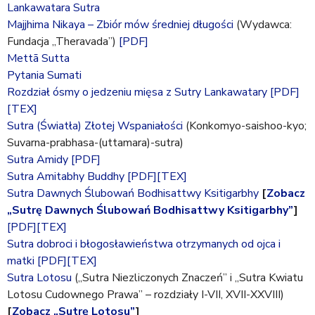
a
Lankawatara Sutra
j
Majjhima Nikaya – Zbiór mów średniej długości
(Wydawca:
Fundacja „Theravada”)
[PDF]
Mettā Sutta
Pytania Sumati
Rozdział ósmy o jedzeniu mięsa z Sutry Lankawatary
[PDF]
[TEX]
Sutra (Światła) Złotej Wspaniałości
(Konkomyo-saishoo-kyo;
Suvarna-prabhasa-(uttamara)-sutra)
Sutra Amidy
[PDF]
Sutra Amitabhy Buddhy
[PDF]
[TEX]
Sutra Dawnych Ślubowań Bodhisattwy Ksitigarbhy
[
Zobacz
„Sutrę Dawnych Ślubowań Bodhisattwy Ksitigarbhy”
]
[PDF]
[TEX]
Sutra dobroci i błogosławieństwa otrzymanych od ojca i
matki
[PDF]
[TEX]
Sutra Lotosu
(„Sutra Niezliczonych Znaczeń” i „Sutra Kwiatu
Lotosu Cudownego Prawa” – rozdziały I-VII, XVII-XXVIII)
[
Zobacz „Sutrę Lotosu”
]