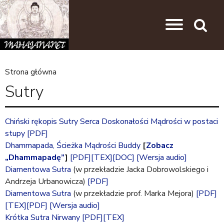
Przejdź do nawigacji
Przejdź do treści
Search
Strona główna
J
Sutry
e
s
Chiński rękopis Sutry Serca Doskonałości Mądrości w postaci
t
stupy
[PDF]
e
Dhammapada, Ścieżka Mądrości Buddy
[
Zobacz
„Dhammapadę”
]
[PDF]
[TEX]
[DOC]
[Wersja audio]
ś
Diamentowa Sutra
(w przekładzie Jacka Dobrowolskiego i
t
Andrzeja Urbanowicza)
[PDF]
u
Diamentowa Sutra
(w przekładzie prof. Marka Mejora)
[PDF]
[TEX]
[PDF]
[Wersja audio]
t
Krótka Sutra Nirwany
[PDF]
[TEX]