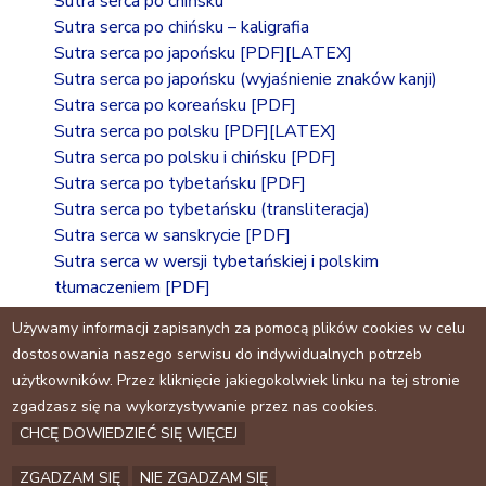
Sutra serca po chińsku
Sutra serca po chińsku – kaligrafia
Sutra serca po japońsku
[PDF]
[LATEX]
Sutra serca po japońsku (wyjaśnienie znaków kanji)
Sutra serca po koreańsku
[PDF]
Sutra serca po polsku
[PDF]
[LATEX]
Sutra serca po polsku i chińsku
[PDF]
Sutra serca po tybetańsku
[PDF]
Sutra serca po tybetańsku (transliteracja)
Sutra serca w sanskrycie
[PDF]
Sutra serca w wersji tybetańskiej i polskim
tłumaczeniem
[PDF]
The Heart Sutra in Korean
Używamy informacji zapisanych za pomocą plików cookies w celu
dostosowania naszego serwisu do indywidualnych potrzeb
użytkowników. Przez kliknięcie jakiegokolwiek linku na tej stronie
Facebook
zgadzasz się na wykorzystywanie przez nas cookies.
CHCĘ DOWIEDZIEĆ SIĘ WIĘCEJ
Archiwum
Kontakt
ZGADZAM SIĘ
NIE ZGADZAM SIĘ